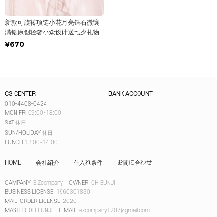
新款可旋转项链小花月亮锆石微镶
满锆原创轻奢小众设计送七夕礼物
¥670
CS CENTER
BANK ACCOUNT
010-4408-0424
MON FRI
09:00~18:00
SAT
休日
SUN/HOLIDAY
休日
LUNCH
13:00~14:00
HOME
会社紹介
仕入れ条件
お間に合わせ
CAMPANY
E.Zcompany
OWNER
OH EUNJI
BUSINESS LICENSE
1960301830
MAIL-ORDER LICENSE
2020
MASTER
OH EUNJI
E-MAIL
ezcompany1207@gmail.com