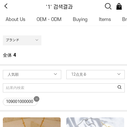
'1' 검색결과
0
About Us
OEM・ODM
Buying
Items
B
ブランド
全体
4
人気順
12点見る
109001000000