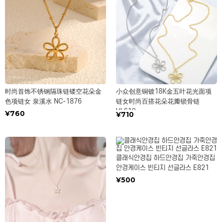
时尚首饰不锈钢隔珠链镂空花朵金
小众创意铜镀18K金五叶花光面项
色项链女 泉溪水 NC-1876
链女时尚百搭花朵花瓣锁骨链
VL610
¥760
¥710
클래식안경집 하드안경집 가죽안경집
안경케이스 빈티지 선글라스 E821
¥500