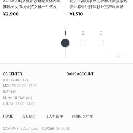
34-48大码女鞋新款短靴女休闲流
复古半高领条纹毛衣春秋新款减龄
苏靴子女跨境外贸女靴一件代发
设计感针织打底衫外贸跨境通勤
¥2,900
¥1,510
1
2
3
CS CENTER
BANK ACCOUNT
010-4408-0424
MON FRI
09:00~18:00
SAT
休日
SUN/HOLIDAY
休日
LUNCH
13:00~14:00
HOME
会社紹介
仕入れ条件
お間に合わせ
CAMPANY
E.Zcompany
OWNER
OH EUNJI