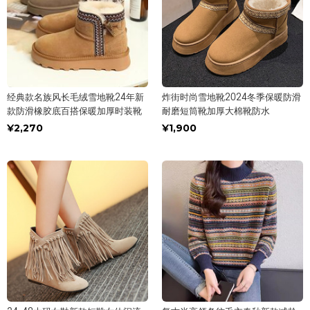
经典款名族风长毛绒雪地靴24年新
炸街时尚雪地靴2024冬季保暖防滑
款防滑橡胶底百搭保暖加厚时装靴
耐磨短筒靴加厚大棉靴防水
¥2,270
¥1,900