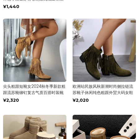
¥1,440
尖头粗跟短靴女2024秋冬季新款粗
欧洲站民族风秋新潮时尚侧拉链流
跟流苏靴铆钉复古气质百搭时装靴
苏靴子休闲纯色粗跟外贸大码女鞋
¥2,320
¥2,020