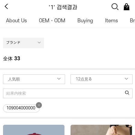
'1' 검색결과
0
About Us
OEM・ODM
Buying
Items
B
ブランド
全体
33
人気順
12点見る
109004000000