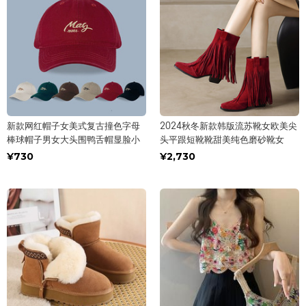
新款网红帽子女美式复古撞色字母
2024秋冬新款韩版流苏靴女欧美尖
棒球帽子男女大头围鸭舌帽显脸小
头平跟短靴靴甜美纯色磨砂靴女
¥730
¥2,730