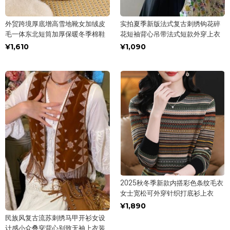
外贸跨境厚底增高雪地靴女加绒皮
实拍夏季新版法式复古刺绣钩花碎
毛一体东北短筒加厚保暖冬季棉鞋
花短袖背心吊带法式短款外穿上衣
¥1,610
¥1,090
2025秋冬季新款内搭彩色条纹毛衣
女士宽松可外穿针织打底衫上衣
¥1,890
民族风复古流苏刺绣马甲开衫女设
计感小众叠穿背心别致无袖上衣装