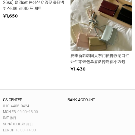
26ss) 여리set 봄싱산 여리핏 홀터넥
뷔스티에 레이어드 세트
¥1,650
夏季新款韩国大东门便携收纳口红
证件零钱包单肩斜挎迷你小方包
¥1,430
CS CENTER
BANK ACCOUNT
010-4408-0424
MON FRI
09:00~18:00
SAT
休日
SUN/HOLIDAY
休日
LUNCH
13:00~14:00