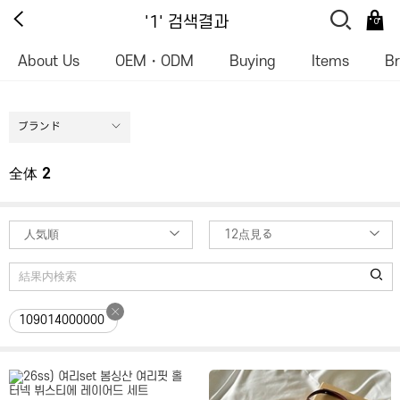
'1' 검색결과
0
About Us
OEM・ODM
Buying
Items
B
ブランド
全体
2
人気順
12点見る
109014000000