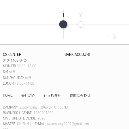
1
2
CS CENTER
BANK ACCOUNT
010-4408-0424
MON FRI
09:00~18:00
SAT
休日
SUN/HOLIDAY
休日
LUNCH
13:00~14:00
HOME
会社紹介
仕入れ条件
お間に合わせ
CAMPANY
E.Zcompany
OWNER
OH EUNJI
BUSINESS LICENSE
1960301830
MAIL-ORDER LICENSE
2020
MASTER
OH EUNJI
E-MAIL
ezcompany1207@gmail.com