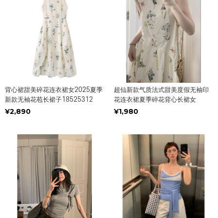
背心裙甜美碎花连衣裙女2025夏季
超仙新款气质法式甜美度假无袖印
新款无袖花苞长裙子18525312
花连衣裙夏季碎花背心长裙女
¥2,890
¥1,980