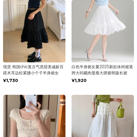
现货 韩国chic复古气质甜美减龄百
白色半身裙女夏2025新款休闲裙遮
搭木耳边松紧腰小个子半身裙女
胯大码藏肉显瘦大摆裙韩版长裙
¥1,730
¥1,920