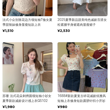
法式小众别致花边方领短袖T恤女夏
2025夏季新品甜美纯色减龄百搭女
季甜辣妹修身显瘦短款上衣
松紧腰半身裙遮肉显瘦裙子
¥1,510
¥2,530
苏珊 法式花朵刺绣圆领短袖小衫女
1688#新款夏复古碎花减龄炫雅风
夏季新款减龄设计感上衣QS102
短袖上衣修身短款露脐针织小开衫
¥1,980
¥980