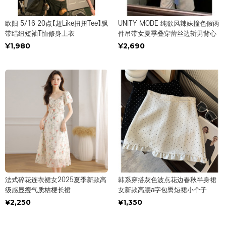
欧阳 5/16 20点【超Like扭扭Tee】飘
UNITY MODE 纯欲风辣妹撞色假两
带结纽短袖T恤修身上衣
件吊带女夏季叠穿蕾丝边斩男背心
¥1,980
¥2,690
法式碎花连衣裙女2025夏季新款高
韩系穿搭灰色波点花边春秋半身裙
级感显瘦气质桔梗长裙
女新款高腰a字包臀短裙小个子
¥2,250
¥1,350