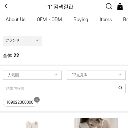
'1' 검색결과
0
About Us
OEM・ODM
Buying
Items
B
ブランド
全体
22
人気順
12点見る
109022000000