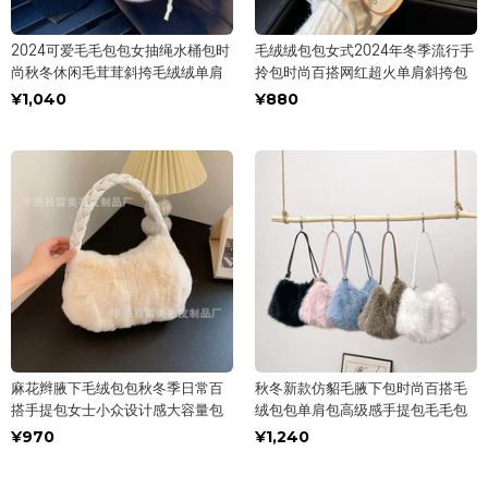
2024可爱毛毛包包女抽绳水桶包时
毛绒绒包包女式2024年冬季流行手
尚秋冬休闲毛茸茸斜挎毛绒绒单肩
拎包时尚百搭网红超火单肩斜挎包
¥1,040
¥880
麻花辫腋下毛绒包包秋冬季日常百
秋冬新款仿貂毛腋下包时尚百搭毛
搭手提包女士小众设计感大容量包
绒包包单肩包高级感手提包毛毛包
¥970
¥1,240