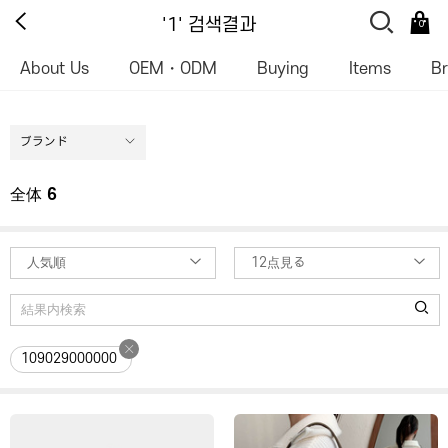
'1' 검색결과
0
About Us
OEM・ODM
Buying
Items
B
ブランド
全体
6
人気順
12点見る
109029000000