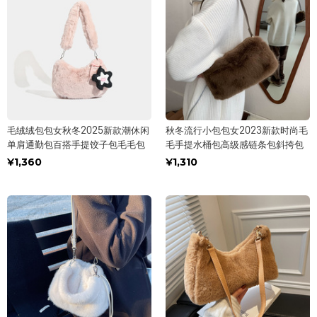
毛绒绒包包女秋冬2025新款潮休闲
秋冬流行小包包女2023新款时尚毛
单肩通勤包百搭手提饺子包毛毛包
毛手提水桶包高级感链条包斜挎包
¥1,360
¥1,310