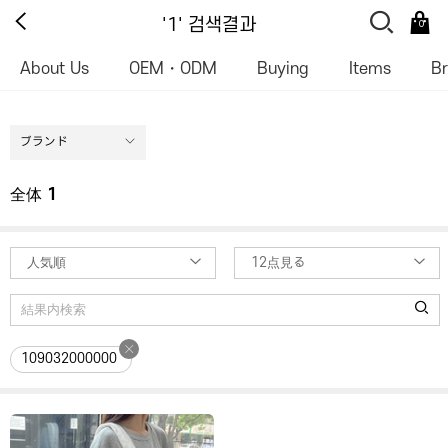
'1' 검색결과
0
About Us
OEM・ODM
Buying
Items
B
ブランド
全体
1
人気順
12点見る
109032000000