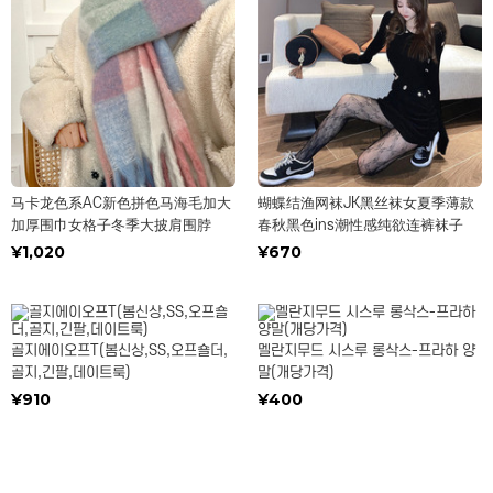
马卡龙色系AC新色拼色马海毛加大
蝴蝶结渔网袜JK黑丝袜女夏季薄款
加厚围巾女格子冬季大披肩围脖
春秋黑色ins潮性感纯欲连裤袜子
¥1,020
¥670
골지에이오프T(봄신상,SS,오프숄더,
멜란지무드 시스루 롱삭스-프라하 양
골지,긴팔,데이트룩)
말(개당가격)
¥910
¥400