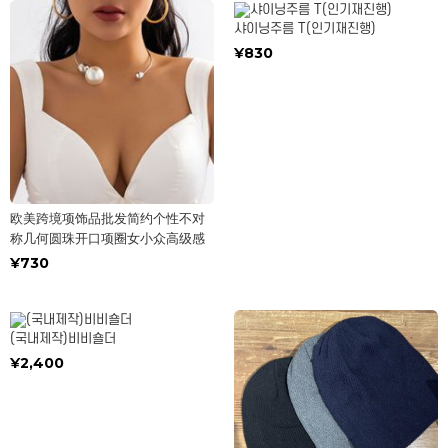
샤이닝주름 T(인기재진행)
¥830
欧美跨境项饰品批发简约个性不对
称几何圆珠开口项圈女小众高级感
¥730
(국내제작)비비숄더
¥2,400