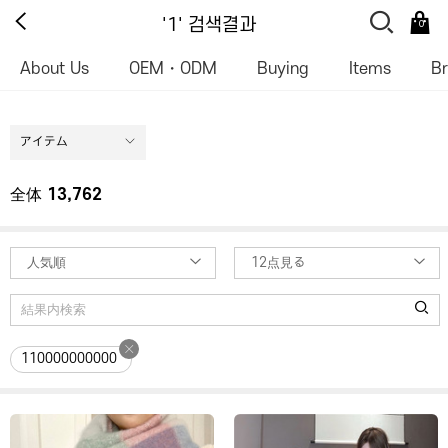
'1' 검색결과
0
About Us
OEM・ODM
Buying
Items
B
アイテム
全体
13,762
人気順
12点見る
110000000000