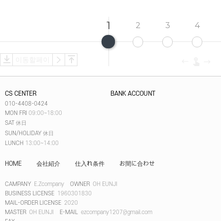
1
2
3
4
CS CENTER
BANK ACCOUNT
010-4408-0424
MON FRI
09:00~18:00
SAT
休日
SUN/HOLIDAY
休日
LUNCH
13:00~14:00
HOME
会社紹介
仕入れ条件
お間に合わせ
CAMPANY
E.Zcompany
OWNER
OH EUNJI
BUSINESS LICENSE
1960301830
MAIL-ORDER LICENSE
2020
MASTER
OH EUNJI
E-MAIL
ezcompany1207@gmail.com