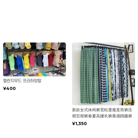
멜란지무드 프라하양말
¥400
新款女式休闲裤宽松显瘦直筒裤压
褶百褶裤春夏高腰长裤垂感阔腿裤
¥1,350