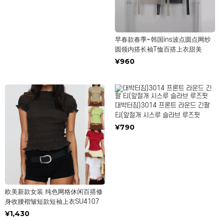
早春款春季~韩国ins波点圆点网纱
圆领内搭长袖T恤百搭上衣甜美
¥960
대박터짐)3014 프론트 라운드 긴팔
티(앞절개 시스루 슬라브 루즈핏
¥790
欧美新款女装 纯色网格休闲百搭修
身收腰褶皱短款短袖上衣SU4107
¥1,430