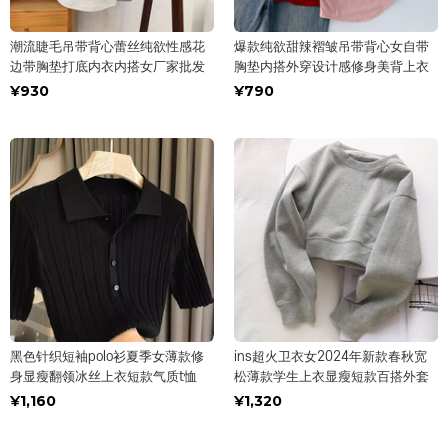
潮流睫毛吊带背心蕾丝纯欲性感花
爆款纯欲甜辣褶皱吊带背心女自带
边带胸垫打底内衣内搭女厂家批发
胸垫内搭外穿设计感修身美背上衣
¥930
¥790
黑色针织短袖polo衫夏季女薄款修
ins超火卫衣女2024年新款春秋宽
身显瘦翻领冰丝上衣短款气质t恤
松薄款学生上衣显瘦短款百搭外套
¥1,160
¥1,320