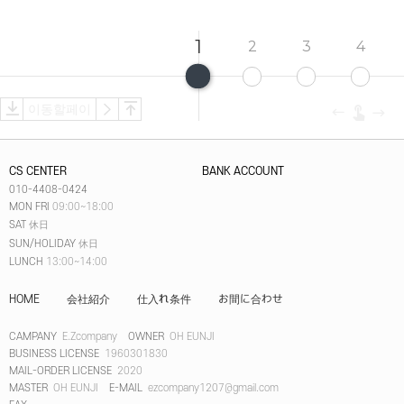
1
2
3
4
CS CENTER
BANK ACCOUNT
010-4408-0424
MON FRI
09:00~18:00
SAT
休日
SUN/HOLIDAY
休日
LUNCH
13:00~14:00
HOME
会社紹介
仕入れ条件
お間に合わせ
CAMPANY
E.Zcompany
OWNER
OH EUNJI
BUSINESS LICENSE
1960301830
MAIL-ORDER LICENSE
2020
MASTER
OH EUNJI
E-MAIL
ezcompany1207@gmail.com