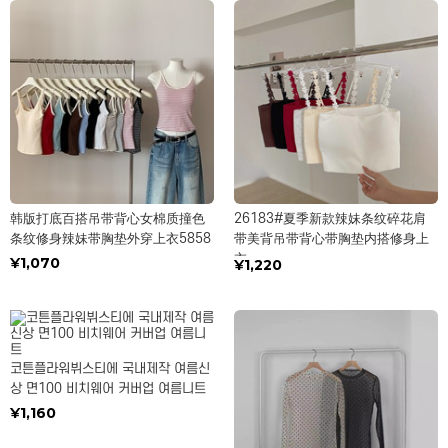
韩版打底百搭吊带背心女棉质撞色
26183#夏季新款辣妹条纹碎花肩
条纹修身辣妹带胸垫外穿上衣5858
带美背吊带背心带胸垫内搭修身上
衣
¥1,070
¥1,220
코튼플라워뷔스티에 국내제작 여름신
상 면100 비치웨어 커버업 여름니트
¥1,160