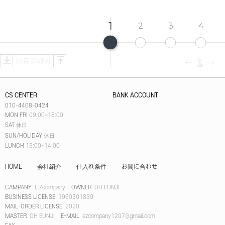
1
2
3
4
CS CENTER
BANK ACCOUNT
010-4408-0424
MON FRI
09:00~18:00
SAT
休日
SUN/HOLIDAY
休日
LUNCH
13:00~14:00
HOME
会社紹介
仕入れ条件
お間に合わせ
CAMPANY
E.Zcompany
OWNER
OH EUNJI
BUSINESS LICENSE
1960301830
MAIL-ORDER LICENSE
2020
MASTER
OH EUNJI
E-MAIL
ezcompany1207@gmail.com