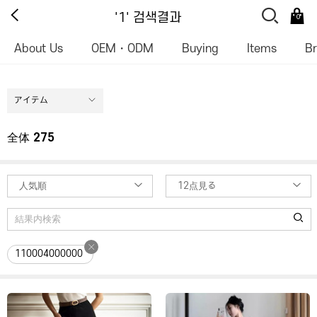
'1' 검색결과
0
About Us
OEM・ODM
Buying
Items
B
アイテム
全体
275
人気順
12点見る
110004000000