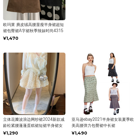
欧玛莱 麂皮绒高腰显瘦半身裙超短
裙包臀裙A字裙秋季辣妹时尚4315
¥1,470
立体花瓣波浪边网纱裙2024新款减
亚马逊ebay2021半身裙女装夏季欧
龄松紧腰蓬蓬蛋糕裙短裙半身裙女
美高腰弹力包臀裙中长裙
¥1,290
¥1,490