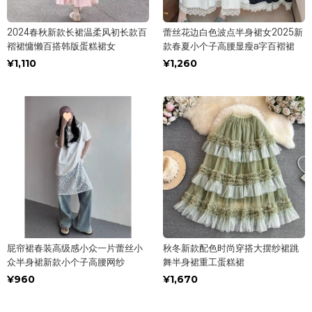
2024春秋新款长裙温柔风初长款百
蕾丝花边白色波点半身裙女2025新
褶裙慵懒百搭韩版蛋糕裙女
款春夏小个子高腰显瘦a字百褶裙
¥1,110
¥1,260
屁帘裙春装高级感小众一片蕾丝小
秋冬新款配色时尚穿搭大摆纱裙跳
众半身裙新款小个子高腰网纱
舞半身裙重工蛋糕裙
¥960
¥1,670