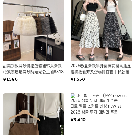
甜美别致网纱拼接蛋糕裙韩系新款
2025春夏新款半身裙碎花裙高腰显
松紧腰层层网纱防走光公主裙9818
瘦拼接侧开叉蛋糕裙百搭中长款裙
¥1,580
¥1,550
디르 벨트 스커트(신상 new ss
2026 심플 무지 데일리 주문
¥3,410