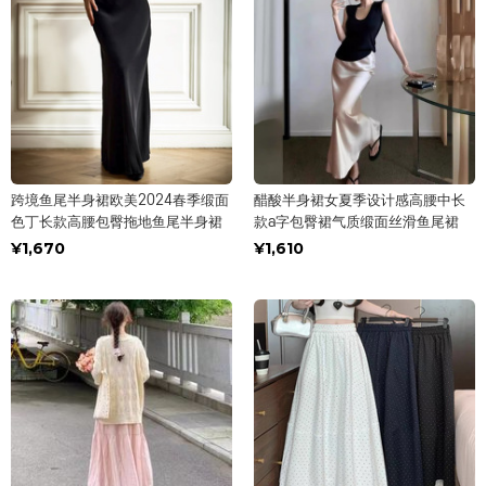
跨境鱼尾半身裙欧美2024春季缎面
醋酸半身裙女夏季设计感高腰中长
色丁长款高腰包臀拖地鱼尾半身裙
款a字包臀裙气质缎面丝滑鱼尾裙
¥1,670
¥1,610