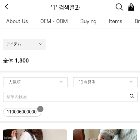
'1' 검색결과
0
About Us
OEM・ODM
Buying
Items
B
アイテム
全体
1,300
人気順
12点見る
110006000000