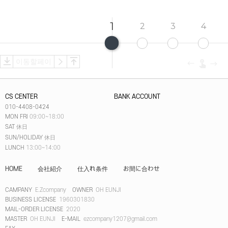
1
2
3
4
CS CENTER
BANK ACCOUNT
010-4408-0424
MON FRI
09:00~18:00
SAT
休日
SUN/HOLIDAY
休日
LUNCH
13:00~14:00
HOME
会社紹介
仕入れ条件
お間に合わせ
CAMPANY
E.Zcompany
OWNER
OH EUNJI
BUSINESS LICENSE
1960301830
MAIL-ORDER LICENSE
2020
MASTER
OH EUNJI
E-MAIL
ezcompany1207@gmail.com