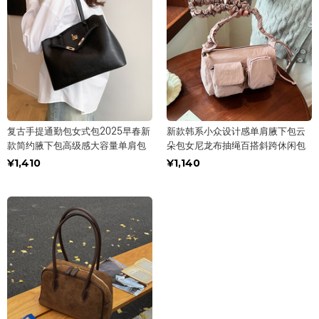
复古手提通勤包女式包2025早春新
新款韩系小众设计感单肩腋下包云
款简约腋下包高级感大容量单肩包
朵包女尼龙布抽绳百搭斜跨休闲包
¥1,410
¥1,140