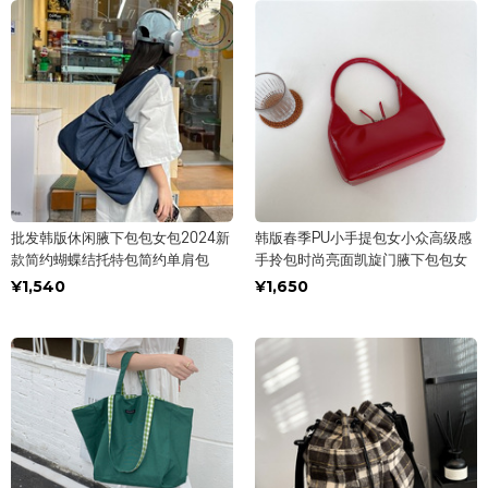
批发韩版休闲腋下包包女包2024新
韩版春季PU小手提包女小众高级感
款简约蝴蝶结托特包简约单肩包
手拎包时尚亮面凯旋门腋下包包女
¥1,540
¥1,650