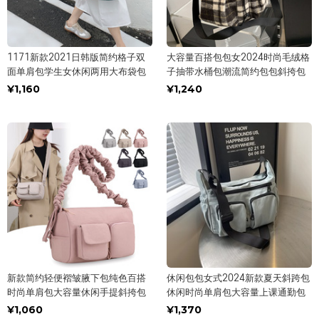
1171新款2021日韩版简约格子双
大容量百搭包包女2024时尚毛绒格
面单肩包学生女休闲两用大布袋包
子抽带水桶包潮流简约包包斜挎包
¥1,160
¥1,240
新款简约轻便褶皱腋下包纯色百搭
休闲包包女式2024新款夏天斜跨包
时尚单肩包大容量休闲手提斜挎包
休闲时尚单肩包大容量上课通勤包
¥1,060
¥1,370