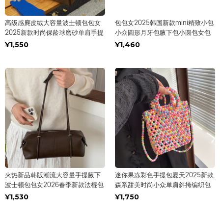
高级感麂皮绒大容量波士顿包包女
包包女2025韩国新款mini精致小包
2025新款时尚保龄球磨砂单肩手提
小众圆形月牙包腋下包小圆包女包
¥1,550
¥1,460
火热新品韩版潮流大容量手提腋下
迷你果冻彩色手提包夏天2025新款
波士顿包包女2026春季新款法棍包
森系甜美时尚小众单肩斜挎编织包
¥1,530
¥1,750