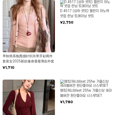
D 4517 (상하 셋트) 멜란지 아노락
셋업 런닝 트레이닝 셋트
¥2,750
早秋韩系氛围感针织吊带开衫两件
套装女2025新款修身显瘦薄款外套
¥1,710
랭킹)워너비set 25fw 가을신상 세라
봄버젼 원단좋아요 시스루SET
¥1,780