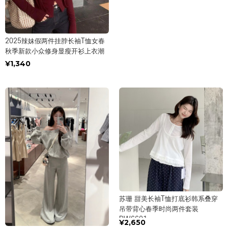
2025辣妹假两件挂脖长袖T恤女春
秋季新款小众修身显瘦开衫上衣潮
¥1,340
苏珊 甜美长袖T恤打底衫韩系叠穿
吊带背心春季时尚两件套装
DW6601
¥2,650