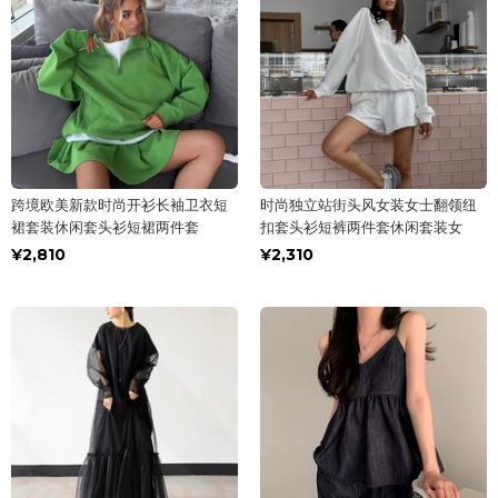
跨境欧美新款时尚开衫长袖卫衣短
时尚独立站街头风女装女士翻领纽
裙套装休闲套头衫短裙两件套
扣套头衫短裤两件套休闲套装女
¥2,810
¥2,310