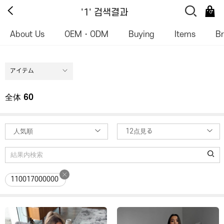
'1' 검색결과
0
About Us
OEM・ODM
Buying
Items
B
アイテム
全体
60
人気順
12点見る
110017000000