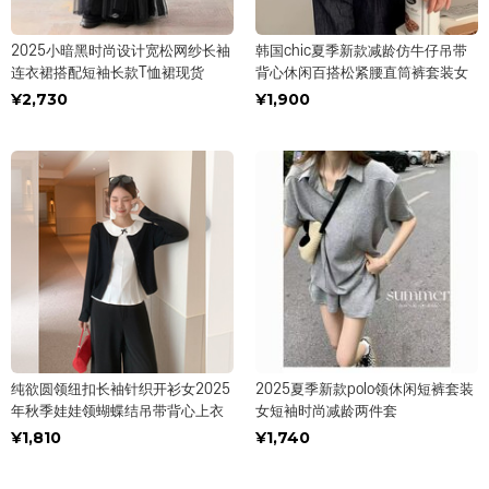
2025小暗黑时尚设计宽松网纱长袖
韩国chic夏季新款减龄仿牛仔吊带
连衣裙搭配短袖长款T恤裙现货
背心休闲百搭松紧腰直筒裤套装女
¥2,730
¥1,900
纯欲圆领纽扣长袖针织开衫女2025
2025夏季新款polo领休闲短裤套装
年秋季娃娃领蝴蝶结吊带背心上衣
女短袖时尚减龄两件套
¥1,810
¥1,740