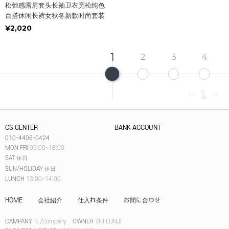
松弛感露肩套头长袖卫衣宽松纯色
百搭休闲长裤女秋冬新款时尚套装
¥2,020
1
2
3
4
CS CENTER
BANK ACCOUNT
010-4408-0424
MON FRI
09:00~18:00
SAT
休日
SUN/HOLIDAY
休日
LUNCH
13:00~14:00
HOME
会社紹介
仕入れ条件
お間に合わせ
CAMPANY
E.Zcompany
OWNER
OH EUNJI