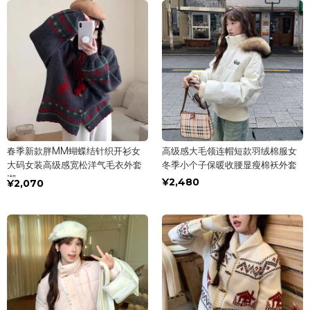
春季新款胖MM蝴蝶结针织开衫女
高级感大毛领连帽短款羽绒棉服女
大码女装高级感宽松洋气毛衣外套
冬季小个子保暖收腰显瘦棉袄外套
潮
¥2,480
¥2,070