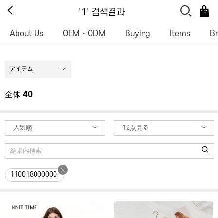
'1' 검색결과
0
About Us
OEM・ODM
Buying
Items
B
アイテム
全体
40
人気順
12点見る
110018000000