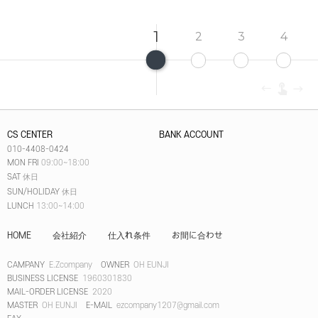
1
2
3
4
CS CENTER
BANK ACCOUNT
010-4408-0424
MON FRI
09:00~18:00
SAT
休日
SUN/HOLIDAY
休日
LUNCH
13:00~14:00
HOME
会社紹介
仕入れ条件
お間に合わせ
CAMPANY
E.Zcompany
OWNER
OH EUNJI
BUSINESS LICENSE
1960301830
MAIL-ORDER LICENSE
2020
MASTER
OH EUNJI
E-MAIL
ezcompany1207@gmail.com