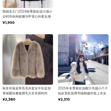
韩国东大门2024秋季新款设计感小
众时尚休闲收腰马甲背心外套女潮
¥1,950
秋冬环保皮草毛毛外套女中长款加
2025年冬季新款连帽大毛领小个子
厚保暖轻奢狐狸毛大衣百搭时尚
短款宽松加厚羽绒棉服外套上衣女
¥2,380
¥2,310