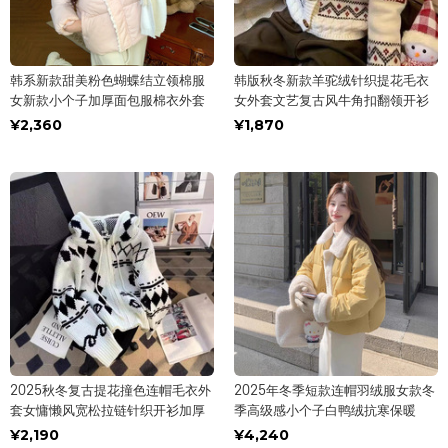
韩系新款甜美粉色蝴蝶结立领棉服
韩版秋冬新款羊驼绒针织提花毛衣
女新款小个子加厚面包服棉衣外套
女外套文艺复古风牛角扣翻领开衫
¥2,360
¥1,870
2025秋冬复古提花撞色连帽毛衣外
2025年冬季短款连帽羽绒服女款冬
套女慵懒风宽松拉链针织开衫加厚
季高级感小个子白鸭绒抗寒保暖
¥2,190
¥4,240