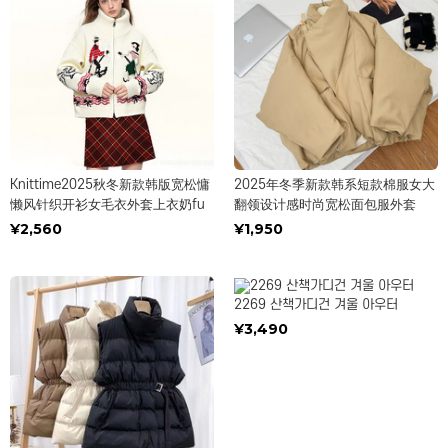
Knittime2025秋冬新款韩版宽松慵
2025年冬季新款韩系短款棉服女大
懒风针织开衫女毛衣外套上衣奶fu
翻领设计感时尚宽松面包服外套
¥2,560
¥1,950
2269 산책가디건 겨울 아우터
¥3,490