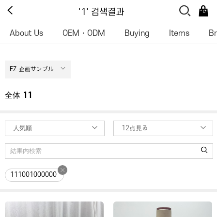
'1' 검색결과
0
About Us
OEM・ODM
Buying
Items
B
EZ-企画サンプル
全体
11
人気順
12点見る
111001000000