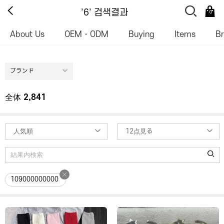
'6' 검색결과
0
About Us
OEM・ODM
Buying
Items
B
ブランド
全体
2,841
人気順
12点見る
109000000000