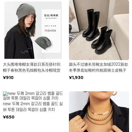
大头围堆堆帽女薄款日系百搭针织
圆头不过膝长筒靴女加绒2022新款
帽子春秋黑色毛线帽包头冷帽现货
冬季厚底短靴时尚粗跟骑士皮靴子
¥910
¥1,930
new 두께 2mm 갈고리 뱀줄 골드 실
버 투톤 데일리 목걸이 심플 키치
¥650