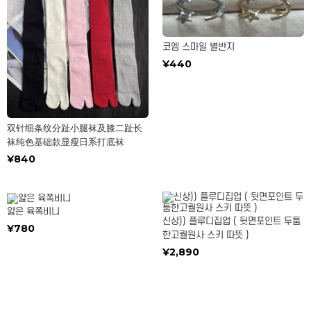
코엠 스마일 별반지
¥440
双针细条纹分趾小腿袜及膝二趾长
袜纯色基础款显瘦日系打底袜
¥840
얇은 육쪽비니
신상)) 플루디집업 ( 뒷면포인트 두툼
¥780
한고퀄원사 스키 따뜻 )
¥2,890