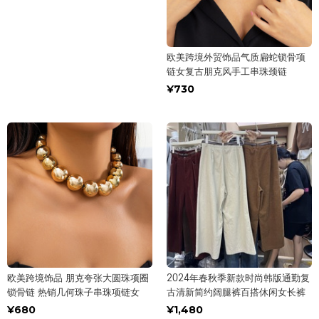
欧美跨境外贸饰品气质扁蛇锁骨项
链女复古朋克风手工串珠颈链
¥730
欧美跨境饰品 朋克夸张大圆珠项圈
2024年春秋季新款时尚韩版通勤复
锁骨链 热销几何珠子串珠项链女
古清新简约阔腿裤百搭休闲女长裤
¥680
¥1,480