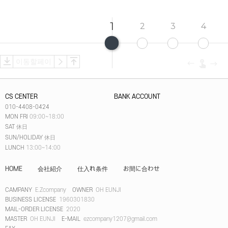
1
2
3
4
CS CENTER
BANK ACCOUNT
010-4408-0424
MON FRI
09:00~18:00
SAT
休日
SUN/HOLIDAY
休日
LUNCH
13:00~14:00
HOME
会社紹介
仕入れ条件
お間に合わせ
CAMPANY
E.Zcompany
OWNER
OH EUNJI
BUSINESS LICENSE
1960301830
MAIL-ORDER LICENSE
2020
MASTER
OH EUNJI
E-MAIL
ezcompany1207@gmail.com