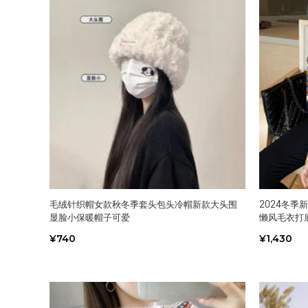
毛绒针织帽女款秋冬季套头包头冷帽新款大头围
2024冬
显脸小保暖帽子可爱
懒风毛衣打
¥740
¥1,430