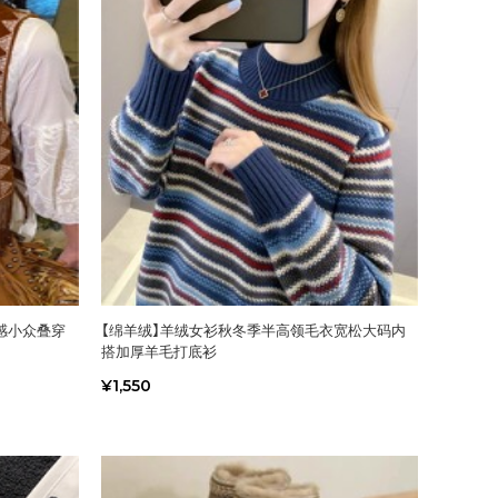
感小众叠穿
【绵羊绒】羊绒女衫秋冬季半高领毛衣宽松大码内
搭加厚羊毛打底衫
¥1,550