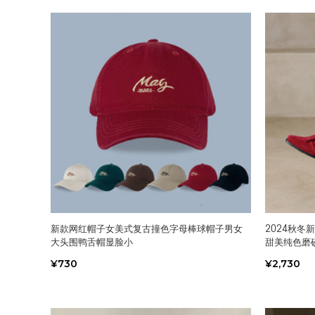
新款网红帽子女美式复古撞色字母棒球帽子男女
2024秋
大头围鸭舌帽显脸小
甜美纯色磨
¥730
¥2,730