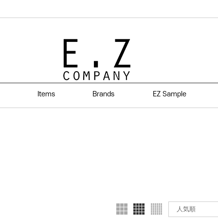
Items
Brands
EZ Sample
人気順