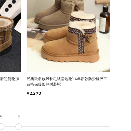
耐磨短筒靴加
经典款名族风长毛绒雪地靴24年新款防滑橡胶底
百搭保暖加厚时装靴
¥2,270
5
6