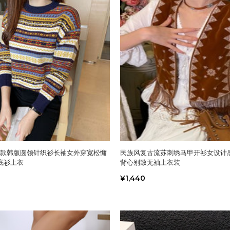
季新款韩版圆领针织衫长袖女外穿宽松慵
民族风复古流苏刺绣马甲开衫女设计
底衫上衣
背心别致无袖上衣装
¥1,440