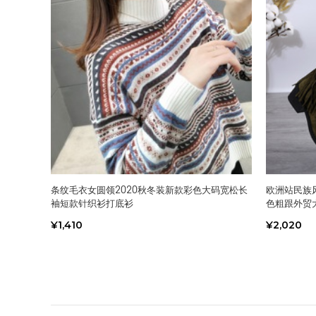
条纹毛衣女圆领2020秋冬装新款彩色大码宽松长
欧洲站民族
袖短款针织衫打底衫
色粗跟外贸
¥1,410
¥2,020