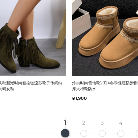
风秋新潮时尚侧拉链流苏靴子休闲纯
炸街时尚雪地靴2024冬季保暖防滑
大码女鞋
厚大棉靴防水
¥1,900
1
2
3
4