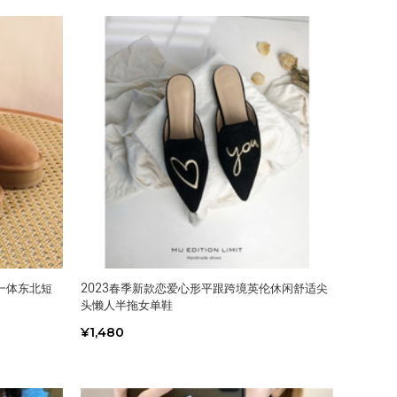
一体东北短
2023春季新款恋爱心形平跟跨境英伦休闲舒适尖
头懒人半拖女单鞋
¥1,480