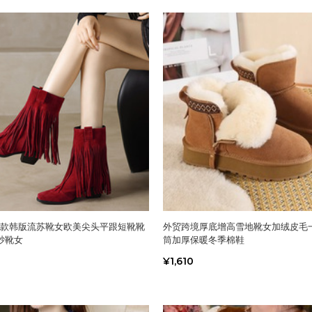
冬新款韩版流苏靴女欧美尖头平跟短靴靴
外贸跨境厚底增高雪地靴女加绒皮毛
砂靴女
筒加厚保暖冬季棉鞋
¥1,610