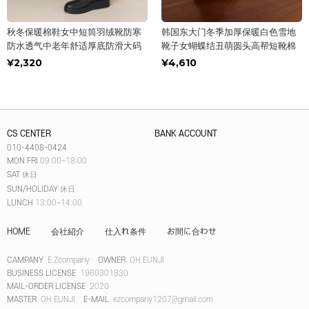
秋冬保暖棉鞋女中短筒羽绒靴防寒
韩国东大门冬季加厚保暖白色雪地
防水透气中老年舒适厚底防滑大码
靴子女蝴蝶结丑萌圆头高帮短靴棉
¥2,320
¥4,610
CS CENTER
BANK ACCOUNT
010-4408-0424
MON FRI
09:00~18:00
SAT
休日
SUN/HOLIDAY
休日
LUNCH
13:00~14:00
HOME
会社紹介
仕入れ条件
お間に合わせ
CAMPANY
E.Zcompany
OWNER
OH EUNJI
BUSINESS LICENSE
1960301830
MAIL-ORDER LICENSE
2020
MASTER
OH EUNJI
E-MAIL
ezcompany1207@gmail.com