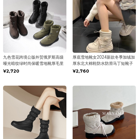
九色雪花跨境公版外贸俄罗斯高级
厚底雪地靴女2024新款冬季加绒加
哑光暗纹绿时尚保暖雪地靴厚毛里
厚东北大棉鞋防水防滑马丁短靴子
¥2,720
¥2,760