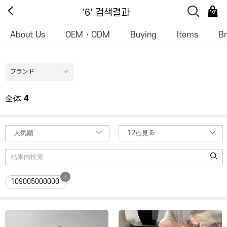
'6' 검색결과
0
About Us
OEM・ODM
Buying
Items
B
ブランド
全体
4
人気順
12点見る
109005000000