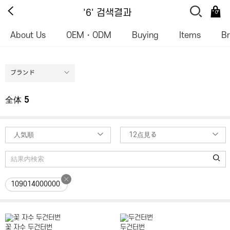
'6' 검색결과
0
About Us
OEM・ODM
Buying
Items
B
ブランド
全体
5
人気順
12点見る
109014000000
꽃 자수 두건터번
두건터번