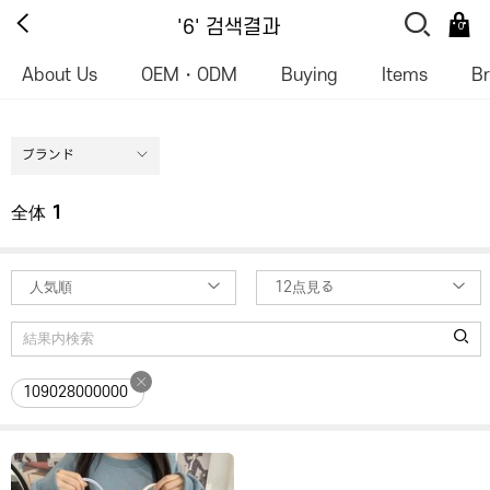
'6' 검색결과
0
About Us
OEM・ODM
Buying
Items
B
ブランド
全体
1
人気順
12点見る
109028000000