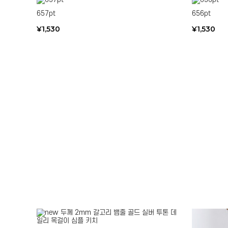
657pt
656pt
¥1,530
¥1,530