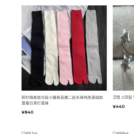
双针细条纹分趾小腿袜及膝二趾长袜纯色基础款
코엠 스마일
显瘦日系打底袜
¥440
¥840