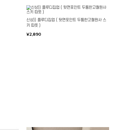
신상)) 플루디집업 ( 뒷면포인트 두툼한고퀄원사 스
키 따뜻 )
¥2,890