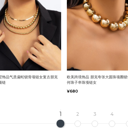
贸饰品气质扁蛇锁骨项链女复古朋克
欧美跨境饰品 朋克夸张大圆珠项圈锁
颈链
何珠子串珠项链女
¥680
1
2
3
4