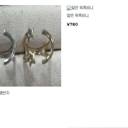
얇은 육쪽비니
¥780
 별반지