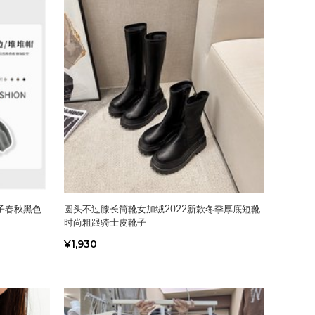
子春秋黑色
圆头不过膝长筒靴女加绒2022新款冬季厚底短靴
时尚粗跟骑士皮靴子
¥1,930