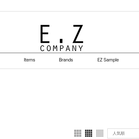
Items
Brands
EZ Sample
人気順