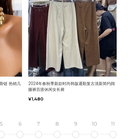
骨链 热销几
2024年春秋季新款时尚韩版通勤复古清新简约阔
腿裤百搭休闲女长裤
¥1,480
5
6
7
8
9
10
11
12