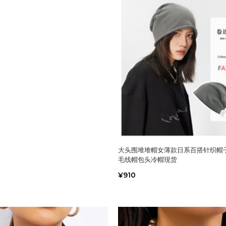
大头围堆堆帽女薄款日系百搭针织帽
毛线帽包头冷帽现货
¥910