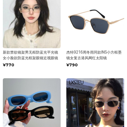
新款禁欲镜架男无框防蓝光平光镜
杰特9216周冬雨同款INS小方框墨
女小脸款防蓝光框架眼镜近视眼镜
镜女复古港风网红太阳镜
¥770
¥790