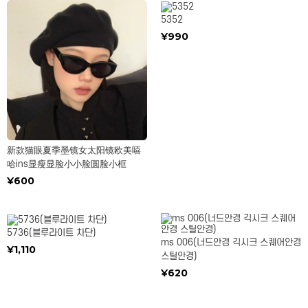
5352
¥990
新款猫眼夏季墨镜女太阳镜欧美嘻
哈ins显瘦显脸小小脸圆脸小框
¥600
5736(블루라이트 차단)
ms 006(너드안경 긱시크 스퀘어안경
¥1,110
스틸안경)
¥620