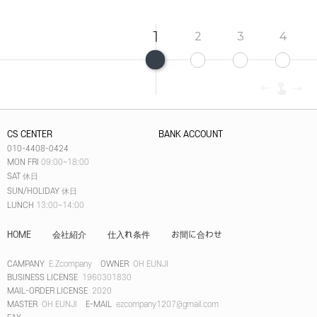
1
2
3
4
CS CENTER
BANK ACCOUNT
010-4408-0424
MON FRI
09:00~18:00
SAT
休日
SUN/HOLIDAY
休日
LUNCH
13:00~14:00
HOME
会社紹介
仕入れ条件
お間に合わせ
CAMPANY
E.Zcompany
OWNER
OH EUNJI
BUSINESS LICENSE
1960301830
MAIL-ORDER LICENSE
2020
MASTER
OH EUNJI
E-MAIL
ezcompany1207@gmail.com