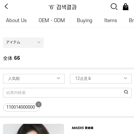
'6' 검색결과
0
About Us
OEM・ODM
Buying
Items
B
アイテム
全体
66
人気順
12点見る
110014000000