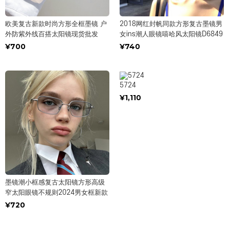
欧美复古新款时尚方形全框墨镜 户
2018网红封帆同款方形复古墨镜男
外防紫外线百搭太阳镜现货批发
女ins潮人眼镜嘻哈风太阳镜D6849
¥700
¥740
5724
¥1,110
墨镜潮小框感复古太阳镜方形高级
窄太阳眼镜不规则2024男女框新款
¥720