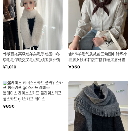
韩版百搭高级感羊羔毛手感围巾冬
含6%羊毛气质减龄三角围巾针织小
季毛毛保暖交叉毛绒毛领围脖护颈
披肩女秋冬韩版百搭打结搭肩外搭
¥1,010
¥960
봄레이스 레이스스카프 플라워스카프
롱스카프 gd스카프 레이스
¥890