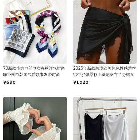
70新款小方巾丝巾女春秋洋气时尚
2026年新款跨境欧美纯色性感蕾丝
职业围巾韩国气质领巾发带时尚
绑带沙滩罩衫比基尼泳衣半身裙女
¥690
¥1,020