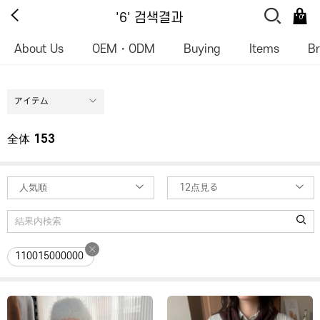
'6' 검색결과
0
About Us
OEM・ODM
Buying
Items
B
アイテム
全体
153
人気順
12点見る
110015000000