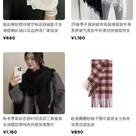
新款网纱蕾丝镂空钩花假袖套子女
26春季不规则裙帘高级感缎面半身
潮搭喇叭袖口花边跨境厂家批发
系带裙气质款中长蕾丝拼接屁帘女
¥660
¥1,160
秋冬季新款百搭针织流苏三角披肩
欧美圈圈纱格子围巾披肩女士秋冬
女保暖防寒纯色外搭加厚围巾
加厚百搭批发
¥1,160
¥890