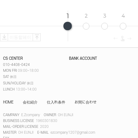
1
2
3
4
CS CENTER
BANK ACCOUNT
010-4408-0424
MON FRI
09:00~18:00
SAT
休日
SUN/HOLIDAY
休日
LUNCH
13:00~14:00
HOME
会社紹介
仕入れ条件
お間に合わせ
CAMPANY
E.Zcompany
OWNER
OH EUNJI
BUSINESS LICENSE
1960301830
MAIL-ORDER LICENSE
2020
MASTER
OH EUNJI
E-MAIL
ezcompany1207@gmail.com