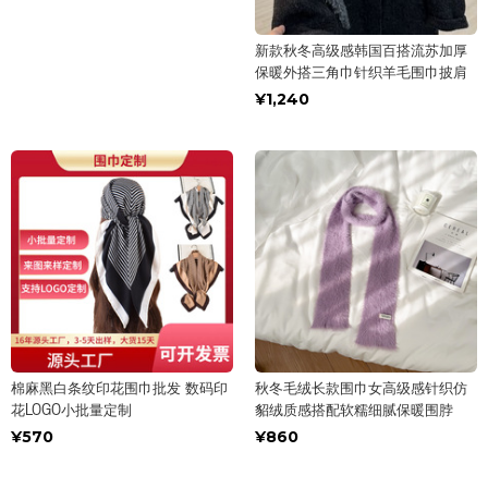
新款秋冬高级感韩国百搭流苏加厚
保暖外搭三角巾针织羊毛围巾披肩
¥1,240
棉麻黑白条纹印花围巾批发 数码印
秋冬毛绒长款围巾女高级感针织仿
花LOGO小批量定制
貂绒质感搭配软糯细腻保暖围脖
¥570
¥860