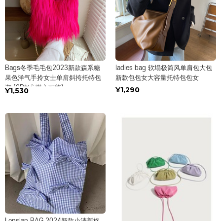
Bags冬季毛毛包2023新款森系糖
ladies bag 软塌极简风单肩包大包
果色洋气手拎女士单肩斜挎托特包
新款包包女大容量托特包包女
潮 (2Pから購入可能)
¥1,290
¥1,530
Lonslan BAG 2024新款小清新格