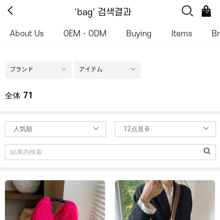
'bag' 검색결과
0
About Us
OEM・ODM
Buying
Items
B
ブランド
アイテム
全体
71
人気順
12点見る