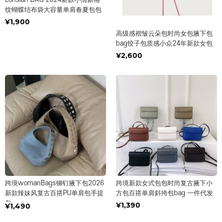
纹蝴蝶结布袋大容量单肩春夏包包
¥1,900
高级感褶皱云朵包时尚女包腋下包
bag饺子包质感小众24年新款女包
¥2,600
跨境womanBags铆钉腋下包2026
跨境新款女式包包时尚复古腋下小
新款辣妹风复古百搭PU单肩包手提
方包百搭单肩斜挎包bag 一件代发
包
¥1,390
¥1,490