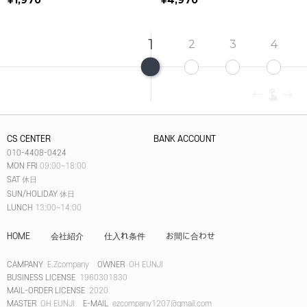
¥1,970
¥4,970
1
2
3
4
CS CENTER
BANK ACCOUNT
010-4408-0424
MON FRI
09:00~18:00
SAT
休日
SUN/HOLIDAY
休日
LUNCH
13:00~14:00
HOME
会社紹介
仕入れ条件
お間に合わせ
CAMPANY
E.Zcompany
OWNER
OH EUNJI
BUSINESS LICENSE
1960301830
MAIL-ORDER LICENSE
2020
MASTER
OH EUNJI
E-MAIL
ezcompany1207@gmail.com