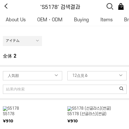
'S5178' 검색결과
0
About Us
OEM・ODM
Buying
Items
B
アイテム
全体
2
人気順
12点見る
S5178
S5178 (선글라스)(썬글)
¥910
¥910