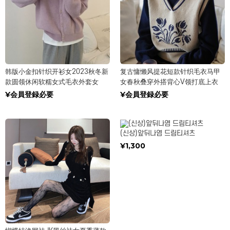
韩版小金扣针织开衫女2023秋冬新
复古慵懒风提花短款针织毛衣马甲
款圆领休闲软糯女式毛衣外套女
女春秋叠穿外搭背心V领打底上衣
¥会員登録必要
¥会員登録必要
(신상)앞뒤나염 드림티셔츠
¥1,300