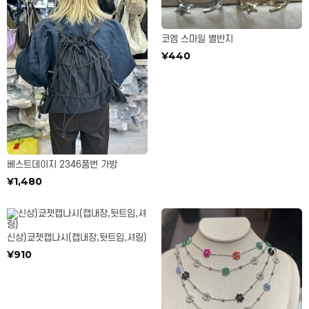
코엠 스마일 별반지
¥440
베스트데이지 2346품번 가방
¥1,480
신상)쿄젯캡나시(캡내장,뒷트임,셔링)
¥910