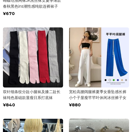
蝴蝶结渔网袜JK黑丝袜女夏季薄款
春秋黑色ins潮性感纯欲连裤袜子
¥670
双针细条纹分趾小腿袜及膝二趾长
宽松高腰阔腿裤夏季女垂坠感长裤
袜纯色基础款显瘦日系打底袜
小个子显瘦芊芊叶休闲冰丝裤子女
¥840
¥880