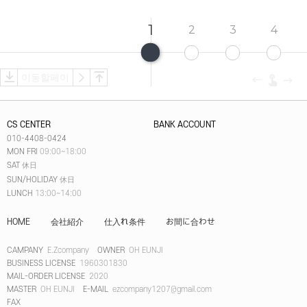
1
2
3
4
CS CENTER
BANK ACCOUNT
010-4408-0424
MON FRI
09:00~18:00
SAT
休日
SUN/HOLIDAY
休日
LUNCH
13:00~14:00
HOME
会社紹介
仕入れ条件
お間に合わせ
CAMPANY
E.Zcompany
OWNER
OH EUNJI
BUSINESS LICENSE
1960301830
MAIL-ORDER LICENSE
2020
MASTER
OH EUNJI
E-MAIL
ezcompany1207@gmail.com
FAX