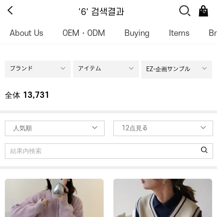
'6' 검색결과
0
About Us
OEM・ODM
Buying
Items
B
ブランド
アイテム
EZ-企画サンプル
全体
13,731
人気順
12点見る