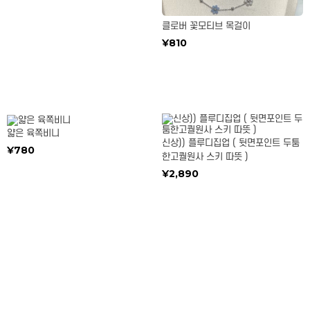
클로버 꽃모티브 목걸이
¥810
얇은 육쪽비니
신상)) 플루디집업 ( 뒷면포인트 두툼
¥780
한고퀄원사 스키 따뜻 )
¥2,890